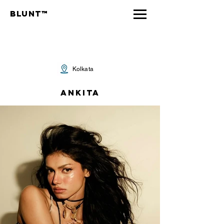
Blunt™
Kolkata
ANKITA